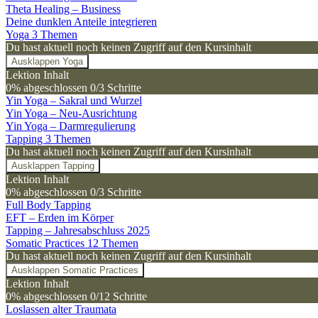
Theta Healing – Business
Deine dunklen Anteile integrieren
Yoga
3 Themen
Du hast aktuell noch keinen Zugriff auf den Kursinhalt
Ausklappen
Yoga
Lektion Inhalt
0% abgeschlossen
0/3 Schritte
Yin Yoga – Sakral und Wurzel
Yin Yoga – Neu-Ausrichtung
Yin Yoga – Darmregulierung
Tapping
3 Themen
Du hast aktuell noch keinen Zugriff auf den Kursinhalt
Ausklappen
Tapping
Lektion Inhalt
0% abgeschlossen
0/3 Schritte
Full Body Tapping
EFT – Erden im Körper
Tapping – Jahresabschluss 2025
Somatic Practices
12 Themen
Du hast aktuell noch keinen Zugriff auf den Kursinhalt
Ausklappen
Somatic Practices
Lektion Inhalt
0% abgeschlossen
0/12 Schritte
Loslassen alter Traumata