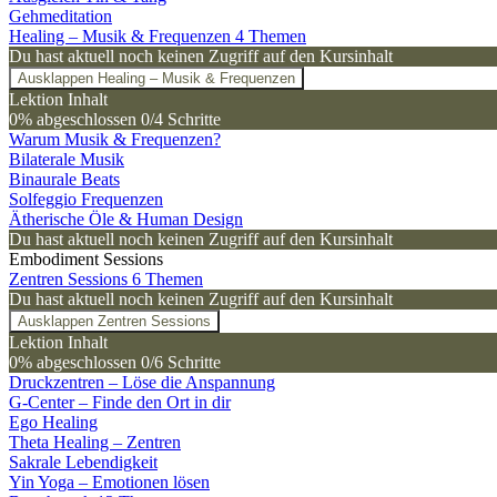
Gehmeditation
Healing – Musik & Frequenzen
4 Themen
Du hast aktuell noch keinen Zugriff auf den Kursinhalt
Ausklappen
Healing – Musik & Frequenzen
Lektion Inhalt
0% abgeschlossen
0/4 Schritte
Warum Musik & Frequenzen?
Bilaterale Musik
Binaurale Beats
Solfeggio Frequenzen
Ätherische Öle & Human Design
Du hast aktuell noch keinen Zugriff auf den Kursinhalt
Embodiment Sessions
Zentren Sessions
6 Themen
Du hast aktuell noch keinen Zugriff auf den Kursinhalt
Ausklappen
Zentren Sessions
Lektion Inhalt
0% abgeschlossen
0/6 Schritte
Druckzentren – Löse die Anspannung
G-Center – Finde den Ort in dir
Ego Healing
Theta Healing – Zentren
Sakrale Lebendigkeit
Yin Yoga – Emotionen lösen