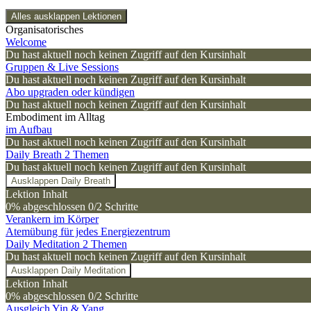
Alles ausklappen
Lektionen
Organisatorisches
Welcome
Du hast aktuell noch keinen Zugriff auf den Kursinhalt
Gruppen & Live Sessions
Du hast aktuell noch keinen Zugriff auf den Kursinhalt
Abo upgraden oder kündigen
Du hast aktuell noch keinen Zugriff auf den Kursinhalt
Embodiment im Alltag
im Aufbau
Du hast aktuell noch keinen Zugriff auf den Kursinhalt
Daily Breath
2 Themen
Du hast aktuell noch keinen Zugriff auf den Kursinhalt
Ausklappen
Daily Breath
Lektion Inhalt
0% abgeschlossen
0/2 Schritte
Verankern im Körper
Atemübung für jedes Energiezentrum
Daily Meditation
2 Themen
Du hast aktuell noch keinen Zugriff auf den Kursinhalt
Ausklappen
Daily Meditation
Lektion Inhalt
0% abgeschlossen
0/2 Schritte
Ausgleich Yin & Yang