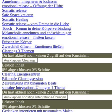
Annehmen, integrieren & loslassen
emotional release – Öffnung der Hüfte
Somatic release
Safe Space kreieren
Somatic Healing
Somatic release – vom Drama in die Liebe
Touch – Komm in deine Körperverbindung
Melancholie annehmen und endschleunigen
emotional release – fließen lassen
Präsenz im Körper
Zwerchfell öffnen – Emotionen fließen
Clearings
3 Themen
Du hast aktuell noch keinen Zugriff auf den Kursinhalt
Ausklappen
Clearings
Lektion Inhalt
0% abgeschlossen
0/3 Schritte
Clearing Energiezentren
Bilaterale Clearingsession
Zellreinigung mit binauralen Beats
sonstige Integrations-Übungen
1 Thema
Du hast aktuell noch keinen Zugriff auf den Kursinhalt
Ausklappen
sonstige Integrations-Übungen
Lektion Inhalt
0% abgeschlossen
0/1 Schritte
Gedanken integrieren mit neuronalem Malen