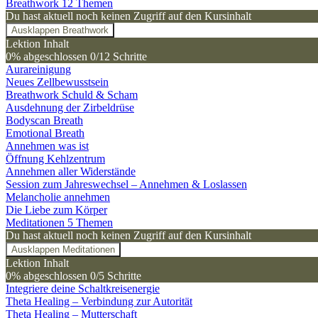
Breathwork
12 Themen
Du hast aktuell noch keinen Zugriff auf den Kursinhalt
Ausklappen
Breathwork
Lektion Inhalt
0% abgeschlossen
0/12 Schritte
Aurareinigung
Neues Zellbewusstsein
Breathwork Schuld & Scham
Ausdehnung der Zirbeldrüse
Bodyscan Breath
Emotional Breath
Annehmen was ist
Öffnung Kehlzentrum
Annehmen aller Widerstände
Session zum Jahreswechsel – Annehmen & Loslassen
Melancholie annehmen
Die Liebe zum Körper
Meditationen
5 Themen
Du hast aktuell noch keinen Zugriff auf den Kursinhalt
Ausklappen
Meditationen
Lektion Inhalt
0% abgeschlossen
0/5 Schritte
Integriere deine Schaltkreisenergie
Theta Healing – Verbindung zur Autorität
Theta Healing – Mutterschaft