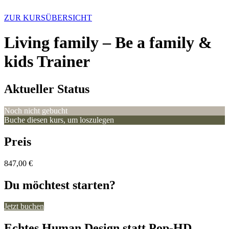
Zum
Inhalt
ZUR KURSÜBERSICHT
springen
Living family – Be a family &
kids Trainer
Aktueller Status
Noch nicht gebucht
Buche diesen kurs, um loszulegen
Preis
847,00 €
Du möchtest starten?
Jetzt buchen
Echtes Human Design statt Pop-HD